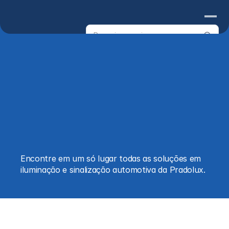
Search
products
Produtos 
Produtos 
Produtos 
Produtos 
Produtos 
Produtos 
Produtos 
Pradolux
Pradolux
Pradolux
Pradolux
Pradolux
Pradolux
Pradolux
Encontre em um só lugar todas as soluções em 
iluminação e sinalização automotiva da Pradolux.