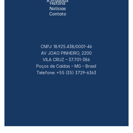
A Pradolux
História
Notícias
Contato
CNPJ: 18.925.438/0001-46
AV JOAO PINHEIRO, 2200
VILA CRUZ – 37.701-386
Poços de Caldas – MG – Brasil
Telefone: +55 (35) 3729-6363
© 2026 Pradolux S. A. Todos os direitos 
reservados.