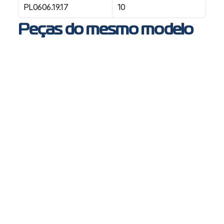
PL0606.19.17
10
Peças do mesmo modelo
PL1308 - Lanterna delimitadora LED bivolt ônibus
Busscar, Neobus, Ciferal, Caio, Metalbus, Unibus e Marcopolo