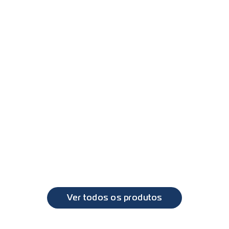
DAF
XF, CF
PL6052 - Farol duplo com lanterna direcional DAF XF 
2010 a 2019
DAF
XF, CF
Ver todos os produtos