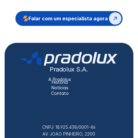
tire suas dúvidas sobre aplicações, 
compatibilidades e orçamentos 
Falar com um especialista agora 
personalizados.
Pradolux S.A.
A Pradolux
História
Notícias
Contato
CNPJ: 18.925.438/0001-46
AV JOAO PINHEIRO, 2200