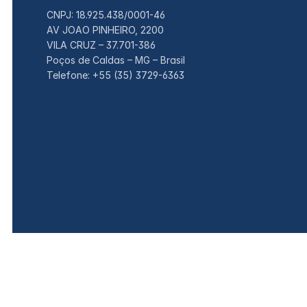
CNPJ: 18.925.438/0001-46
AV JOAO PINHEIRO, 2200
VILA CRUZ – 37.701-386
Poços de Caldas – MG – Brasil
Telefone: +55 (35) 3729-6363
© 2026 Pradolux S. A. Todos os direitos reservados