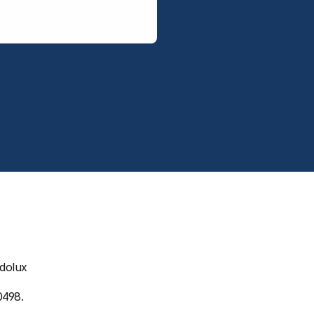
dolux 
0498.