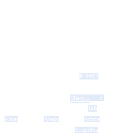
uete em nylon tipo 
cional
PL9956
Chicote e 
soquete
MB
Atron
Atego
Actros
Soquetes