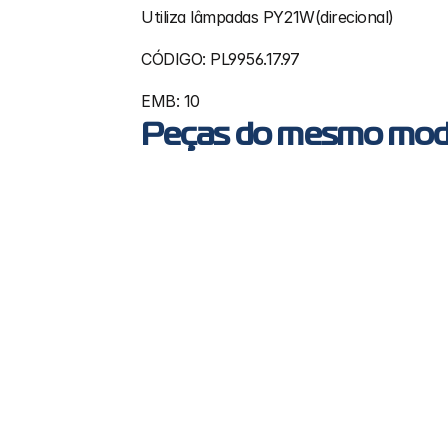
Utiliza lâmpadas PY21W(direcional)
CÓDIGO: PL9956.17.97
EMB: 10
Peças do mesmo mod
PL9956 - Soquete em nylon tipo MB 
para direcional
MB