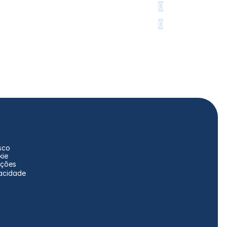
0
0
sco
kie
ições
vacidade