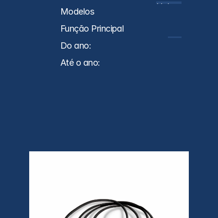
soquete
Universal
Modelos
Função Principal
Cabos
Do ano:
0
Até o ano:
0