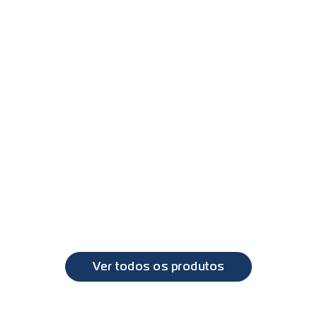
DAF
XF, CF
PL6052 - Farol duplo com lanterna direcional DAF XF 
2010 a 2019
DAF
XF, CF
Ver todos os produtos