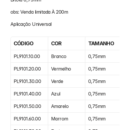
obs: Venda limitada À 200m
Aplicação Universal
CÓDIGO
COR
TAMANHO
E
PL9101.10.00
Branco
0,75mm
m
PL9101.20.00
Vermelho
0,75mm
m
PL9101.30.00
Verde
0,75mm
m
PL9101.40.00
Azul
0,75mm
m
PL9101.50.00
Amarelo
0,75mm
m
PL9101.60.00
Marrom
0,75mm
m