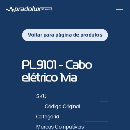
Voltar para página de produtos
PL9101 - Cabo 
elétrico 1via
sticas
SKU
PL9101
Código Original
Categoria
Chicote e 
Marcas Compatíveis