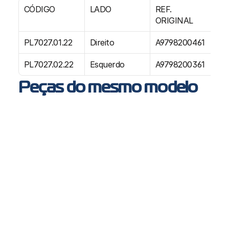
CÓDIGO
LADO
REF. 
E
ORIGINAL
PL7027.01.22
Direito
A9798200461
01
PL7027.02.22
Esquerdo
A9798200361
01
Peças do mesmo modelo
PL7009 - Módulo ótico farol luz baixa