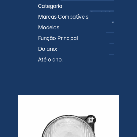
A9798200461 \ A9798200361
Categoria
Caminhões
Marcas Compatíveis
MB
Modelos
Accelo
Função Principal
Farol
Do ano:
2008
Até o ano:
2016