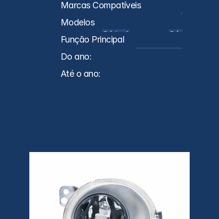
Caminhões
Marcas Compatíveis
SC
Modelos
Série 4
Série 5
Função Principal
Luz de Neblina
Do ano:
0
Até o ano:
0