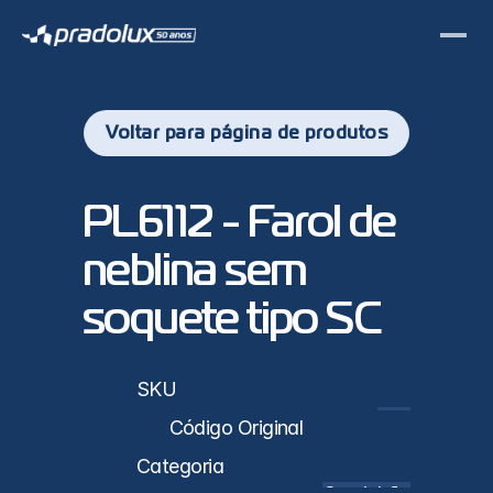
Voltar para página de produtos
PL6112 - Farol de 
neblina sem 
soquete tipo SC
sticas
SKU
PL6112
Código Original
Categoria