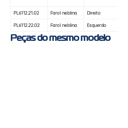
O
PL6112.21.02
Farol neblina
Direito
PL6112.22.02
Farol neblina
Esquerdo
Peças do mesmo modelo
PL9998 - Chicote com conector 2 vias para lanternas 
PL0492, PL0714
MB, SC, VL