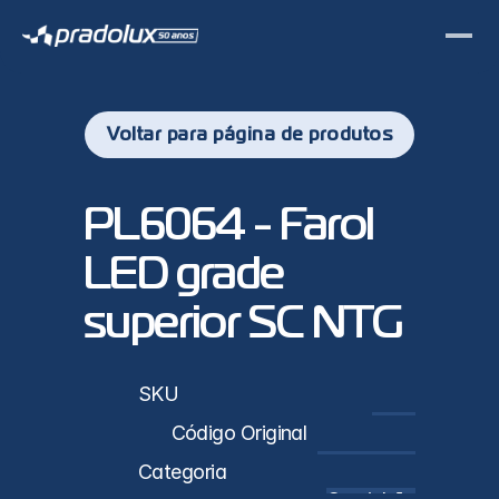
Voltar para página de produtos
PL6064 - Farol 
LED grade 
superior SC NTG
sticas
SKU
PL6064
Código Original
2552712 / 2552711
Categoria