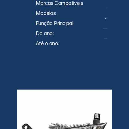
Caminhões
Marcas Compatíveis
SC
Modelos
NTG
Função Principal
Farol
Do ano:
2018
Até o ano:
0