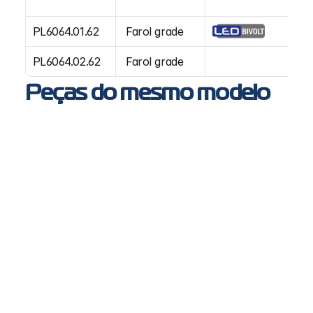
PL6064.01.62
 Farol grade
Di
PL6064.02.62
 Farol grade
E
Peças do mesmo modelo
PL6042 - Farol Principal SC NTG
SC
NTG