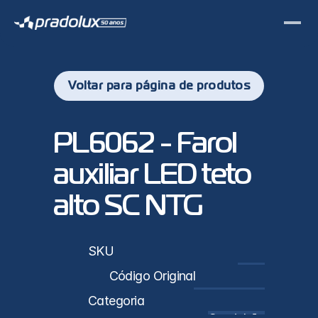
Voltar para página de produtos
PL6062 - Farol 
auxiliar LED teto 
alto SC NTG
sticas
SKU
PL6062
Código Original
2552709 / 2552708
Categoria