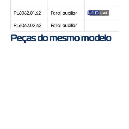
PL6062.01.62
Farol auxiliar
Di
PL6062.02.62
Farol auxiliar
E
Peças do mesmo modelo
PL6042 - Farol Principal SC NTG
SC
NTG