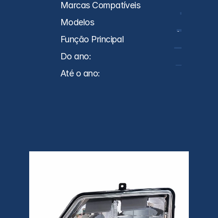
Caminhões
Marcas Compatíveis
SC
Modelos
NTG
Função Principal
Farol
Do ano:
2018
Até o ano:
0