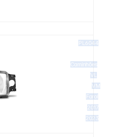
ol Principal VL VM 
PL6044
Caminhões
VL
VM
Farol
2017
2023