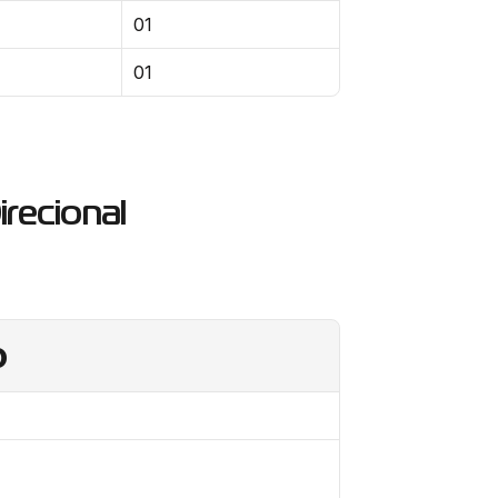
01
01
irecional
o