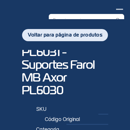
Search
products
Voltar para página de produtos
PL6031 - 
Suportes Farol 
MB Axor 
PL6030
sticas
SKU
PL6031
Código Original
9408260013/9408260113
Categoria