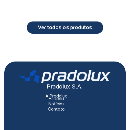
PL6056 - Farol Principal Atego 2012
MB
Atego, Axor
Ver todos os produtos
Pradolux S.A.
A Pradolux
História
Notícias
Contato