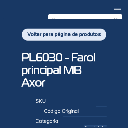
Search
products
Voltar para página de produtos
PL6030 - Farol 
principal MB 
Axor
sticas
SKU
PL6030
Código Original
9408200261 / 9408200161
Categoria