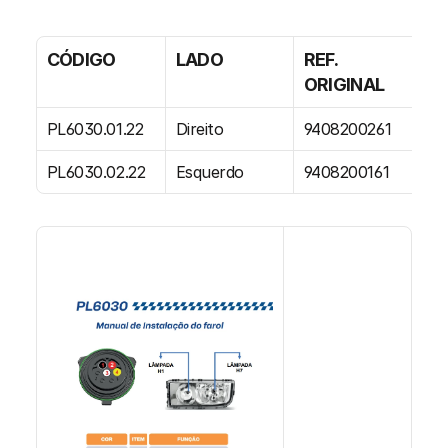
CÓDIGO
LADO
REF. 
E
ORIGINAL
PL6030.01.22
Direito
9408200261
01
PL6030.02.22
Esquerdo
9408200161
01