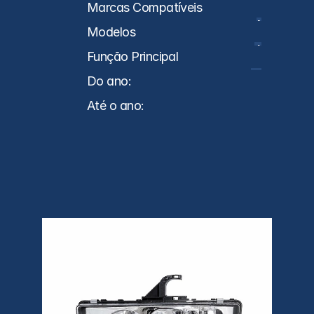
Caminhões
Marcas Compatíveis
MB
Modelos
Axor
Função Principal
Farol
Do ano:
0
Até o ano:
0