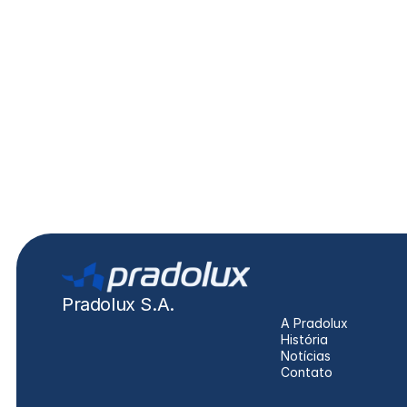
PL6112
SC
Série 4, Série 5
Pradolux S.A.
A Pradolux
História
Notícias
Contato