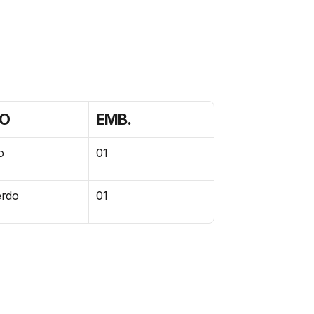
DO
EMB.
o
01
erdo
01