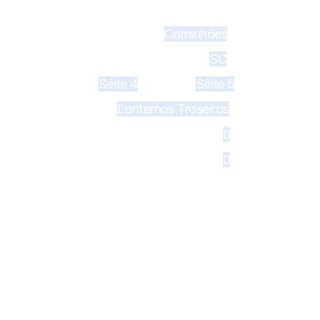
Caminhões
617 - Lente para lanterna PL1616
SC
Série 4
Série 5
e 4, Série 5
Lanternas Traseiras
0
0
112 - Farol de neblina sem soquete 