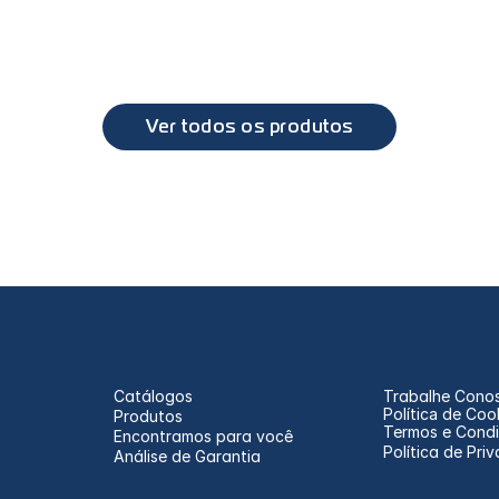
PL6014
tip
SC
SC
Série 4, Série 5
Séri
Ver todos os produtos
Catálogos
Trabalhe Cono
Política de Coo
Produtos
Termos e Cond
Encontramos para você
Política de Pri
Análise de Garantia