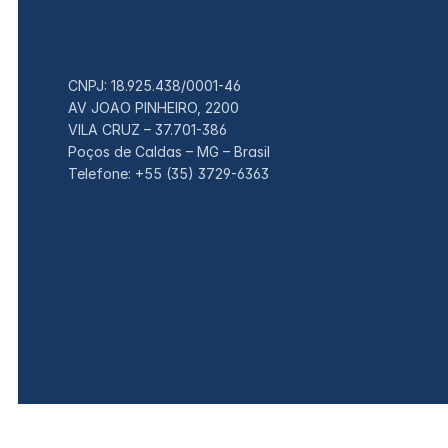
CNPJ: 18.925.438/0001-46
AV JOAO PINHEIRO, 2200
VILA CRUZ – 37.701-386
Poços de Caldas – MG – Brasil
Telefone: +55 (35) 3729-6363
© 2026 Pradolux S. A. Todos os direitos reservados