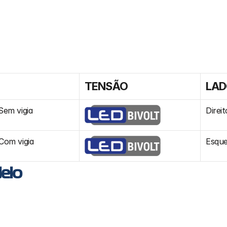
O
TENSÃO
LA
Sem vigia
Direit
Com vigia
Esqu
elo