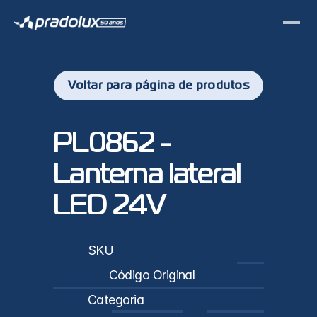
Voltar para página de produtos
PL0862 - 
Lanterna lateral 
LED 24V
sticas
SKU
PL0862
Código Original
84389663 / 24189496 e 84389835 / 24189496
Categoria