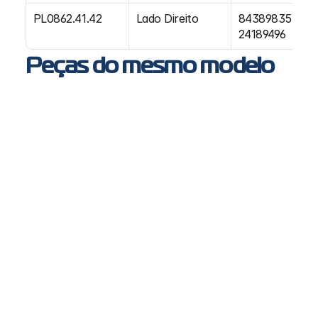
PL0862.41.42
Lado Direito
84389835 / 
24189496
Peças do mesmo modelo
PL6068 - Farol auxiliar LED VL New FH
VL
New FH, FM, FMX