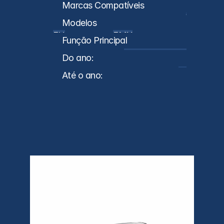
Lançamento
Caminhões
Marcas Compatíveis
s
VL
Modelos
FH
FMX
FM
Função Principal
Lanternas Laterais
Do ano:
2022
Até o ano:
0