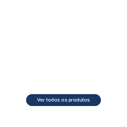
XF, CF
PL6052 - Farol duplo com lanterna direcional DAF XF 
2010 a 2019
DAF
XF, CF
Ver todos os produtos