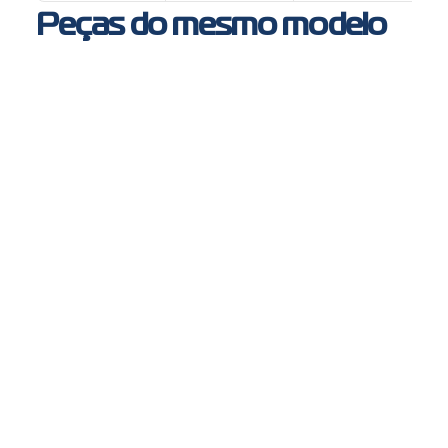
Peças do mesmo modelo
PL1308 - Lanterna delimitadora LED bivolt ônibus
Busscar, Neobus, Ciferal, Caio, Metalbus, Unibus e Marcopolo