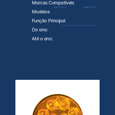
Implementos
Ônibus
Marcas Compatíveis
Noma
Librelato
Modelos
Função Principal
Lanternas Traseiras
Do ano:
0
Até o ano:
0