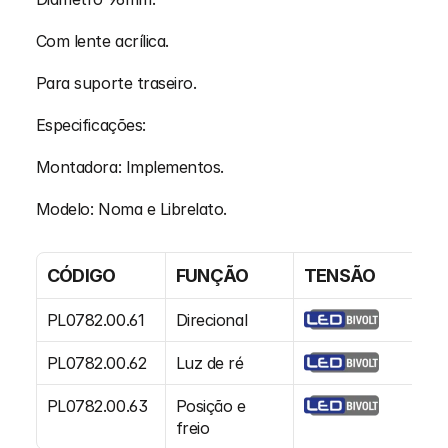
Com lente acrílica.
Para suporte traseiro.
Especificações:
Montadora: Implementos.
Modelo: Noma e Librelato.
CÓDIGO
FUNÇÃO
TENSÃO
L
PL0782.00.61
Direcional
Ac
PL0782.00.62
Luz de ré
Ac
PL0782.00.63
Posição e 
Ac
freio