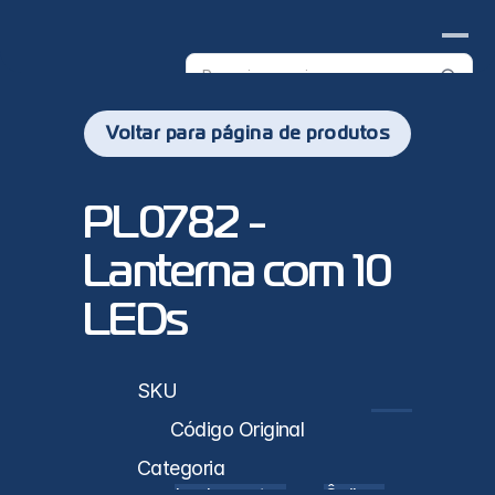
Search
products
Voltar para página de produtos
PL0782 - 
Lanterna com 10 
LEDs
sticas
SKU
PL0782
Código Original
Categoria