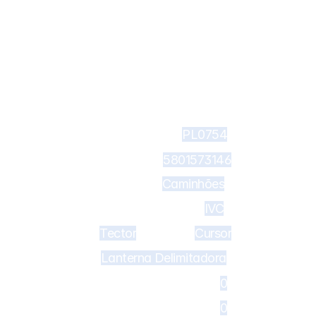
terna delimitadora 
PL0754
732 - Lanterna direcional IV
5801573146
lis, Tector, Cursor
Caminhões
IVC
Tector
Cursor
Lanterna Delimitadora
0
0