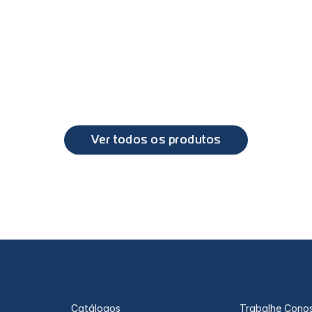
PL9918 - Soquete 1 polo em nylon tipo 
IV
IVC
Eurotech, Stralis, Tector, Cursor, Trakker
Ver todos os produtos
Catálogos
Trabalhe Cono