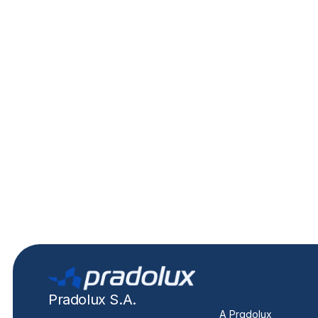
PL0755 - Lente para lanterna PL0754
IVC
Tector, Cursor
Pradolux S.A.
A Pradolux