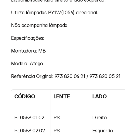
Utiliza lâmpadas PY1W(1056) direcional.
Não acompanha lâmpada.
Especificações:
Montadora: MB
Modelo: Atego
Referência Original: 973 820 06 21 / 973 820 05 21
CÓDIGO
LENTE
LADO
RE
O
PL0588.01.02
PS
Direito
97
PL0588.02.02
PS
Esquerdo
97