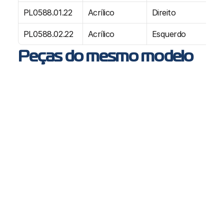
PL0588.01.22
Acrílico
Direito
-
PL0588.02.22
Acrílico
Esquerdo
-
Peças do mesmo modelo
PL7062 - Farol principal MB Atego a partir de 2023 e 
Máscara PL7063
MB
Atego