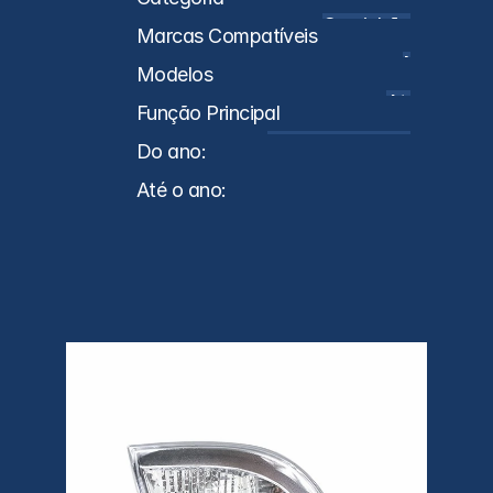
Caminhões
Marcas Compatíveis
MB
Modelos
Atego
Função Principal
Lanterna Direcional
Do ano:
0
Até o ano:
0