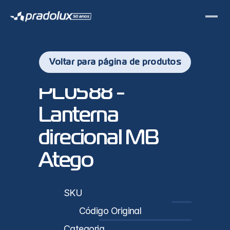
Voltar para página de produtos
PL0588 - 
Lanterna 
direcional MB 
Atego
sticas
SKU
PL0588
Código Original
973 820 06 21 / 973 820 05 21
Categoria