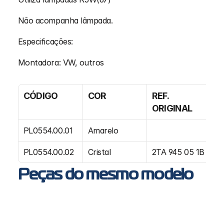
Não acompanha lâmpada.
Especificações:
Montadora: VW, outros
CÓDIGO
COR
REF. 
E
ORIGINAL
PL0554.00.01
Amarelo
15
PL0554.00.02
Cristal
2TA 945 05 1B
15
Peças do mesmo modelo