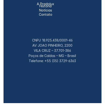
A Pradolux
História
Notícias
Contato
CNPJ: 18.925.438/0001-46
AV JOAO PINHEIRO, 2200
VILA CRUZ – 37.701-386
Poços de Caldas – MG – Brasil
Telefone: +55 (35) 3729-6363
© 2026 Pradolux S. A. Todos os direitos 
reservados.