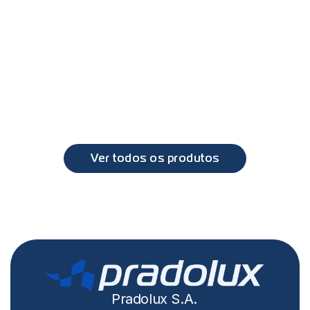
PL6052 - Farol duplo com lanterna direcional DAF XF 
2010 a 2019
DAF
XF, CF
Ver todos os produtos
Pradolux S.A.