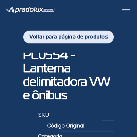
Voltar para página de produtos
PL0554 - 
Lanterna 
delimitadora VW 
e ônibus
sticas
SKU
PL0554
Código Original
2TA 945 051 B / 3448267347
Categoria