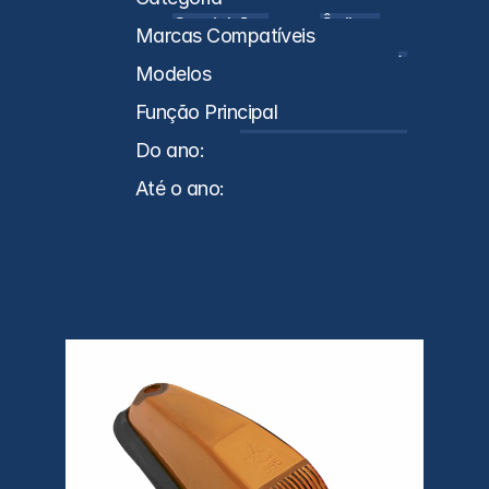
Caminhões
Ônibus
Marcas Compatíveis
VW
Modelos
Função Principal
Lanterna Delimitadora
Do ano:
0
Até o ano:
0