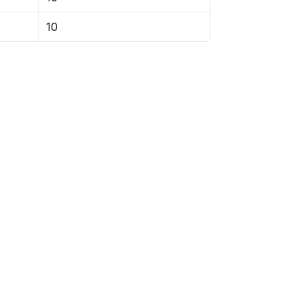
10
048 - Farol Auxiliar DAF XF/CF
CF