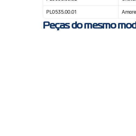
PL0535.00.01
Amare
Peças do mesmo mod
PL1308 - Lanterna delimitadora LED 
bivolt ônibus
Busscar, Neobus, Ciferal, Caio, Metalbus, 
Unibus e Marcopolo