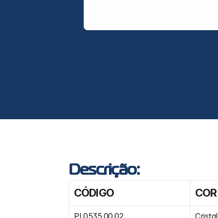
Descrição:
CÓDIGO
COR
PL0535.00.02
Cristal