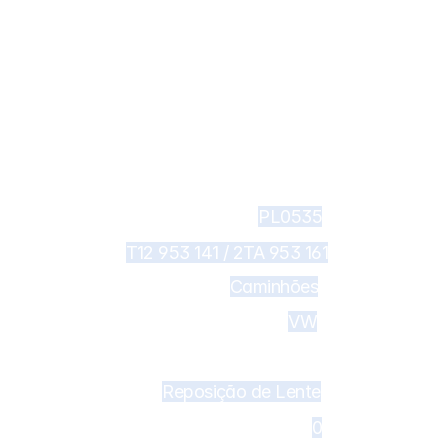
te para lanterna 
PL0535
682 - Lanterna delimitadora DAF 
T12 953 141 / 2TA 953 161
Caminhões
CF
VW
Reposição de Lente
0