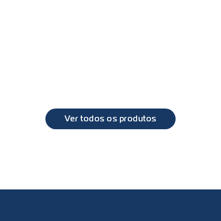
Até o ano:
PL0692 - Lanterna direcional DAF XF
PL1
DAF
DAF
XF
XF
Ver todos os produtos