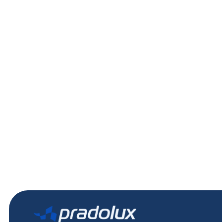
PL0694 - Lanterna delimitadora LED 
24V DAF XF
DAF
XF, CF