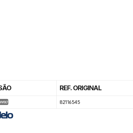
SÃO
REF. ORIGINAL
82116545
elo