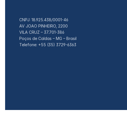
CNPJ: 18.925.438/0001-46
AV JOAO PINHEIRO, 2200
VILA CRUZ – 37.701-386
Poços de Caldas – MG – Brasil
Telefone: +55 (35) 3729-6363
© 2026 Pradolux S. A. Todos os direitos reservados