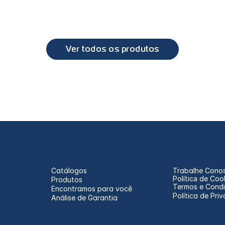
DAF
DAF
XF
XF
Ver todos os produtos
Catálogos
Trabalhe Cono
Política de Coo
Produtos
Termos e Cond
Encontramos para você
Política de Pri
Análise de Garantia