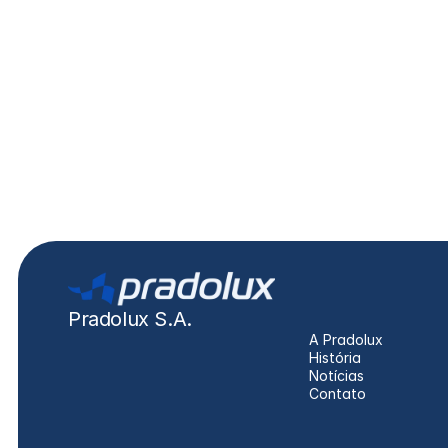
24V DAF XF
DAF
XF, CF
Pradolux S.A.
A Pradolux
História
Notícias
Contato