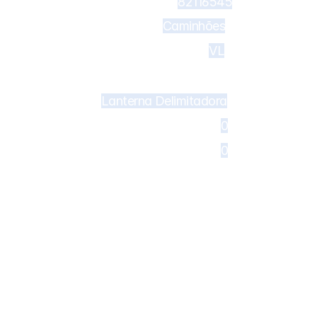
82116545
Caminhões
VL
682 - Lanterna delimitadora DAF 
Lanterna Delimitadora
CF
0
0
620 - Lanterna traseira DAF XF