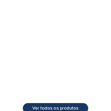
PL0482 - Lanterna traseira LED bivolt com lente bolha / 
bojuda
VW
Constellation, Delivery, Worker
PL0483 - Lente para lanterna PL0482
VW
Constellation, Delivery, Worker
Ver todos os produtos