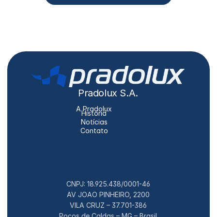
Pradolux S.A.
A Pradolux
História
Notícias
Contato
CNPJ: 18.925.438/0001-46
AV JOAO PINHEIRO, 2200
VILA CRUZ – 37.701-386
Poços de Caldas – MG – Brasil