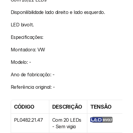
Disponilibilidade lado direito e lado esquerdo.
LED bivolt.
Especificações:
Montadora: VW
Modelo: -
Ano de fabricação: -
Referência original: -
CÓDIGO
DESCRIÇÃO
TENSÃO
L
PL0482.21.47
Com 20 LEDs 
Di
- Sem vigia