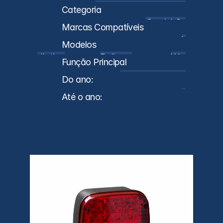
2S2945095 OU 2R0945095H
Categoria
Caminhões
Marcas Compatíveis
VW
Modelos
Constellation
Delivery
Worker
Função Principal
Lanternas Traseiras
Do ano:
2011
Até o ano:
0