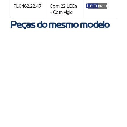
PL0482.22.47
Com 22 LEDs 
E
- Com vigia
Peças do mesmo modelo
PL0696 - Lanterna delimitadora VW
VW
Constellation, Delivery, Worker