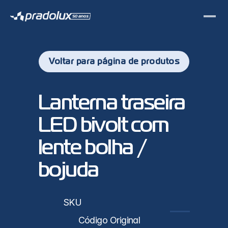
Voltar para página de produtos
PL0482 - 
Lanterna traseira 
LED bivolt com 
lente bolha / 
bojuda
sticas
SKU
PL0482
Código Original