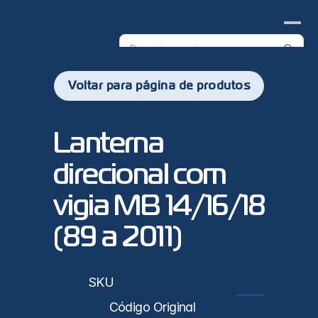
Search
products
Voltar para página de produtos
PL0448 - 
Lanterna 
direcional com 
vigia MB 14/16/18 
(89 a 2011)
sticas
SKU
PL0448
Código Original