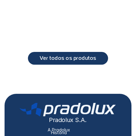
PL0448 - Lanterna direcional lente lisa MB 14/16/18 (89 
a 2011)
MB
1214/ 1418/ 1721
Ver todos os produtos
Pradolux S.A.
A Pradolux
História