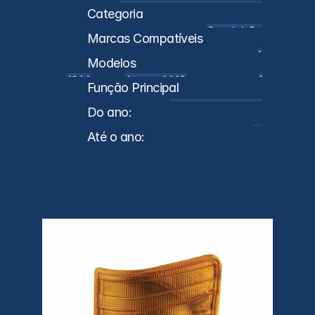
A384 820 71 21 / A384 820 70 21
Categoria
Caminhões
Marcas Compatíveis
MB
Modelos
1214
Atego 1418
1721
Função Principal
Lanterna Direcional
Do ano:
1989
Até o ano:
2011