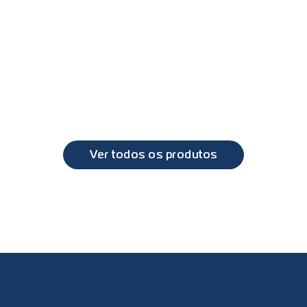
PL0692 - Lanterna direcional DAF XF
PL1
DAF
DAF
XF
XF
Ver todos os produtos