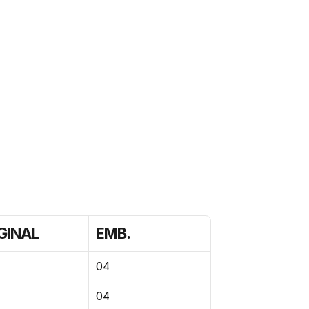
IGINAL
EMB.
04
04