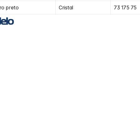
ro preto
Cristal
73 175 75
elo
PL6046 - Farol Principal DAF XF/CF
PL6
DAF
DAF
PL0306 - Lan
XF, CF
XF, 
Chevrolet