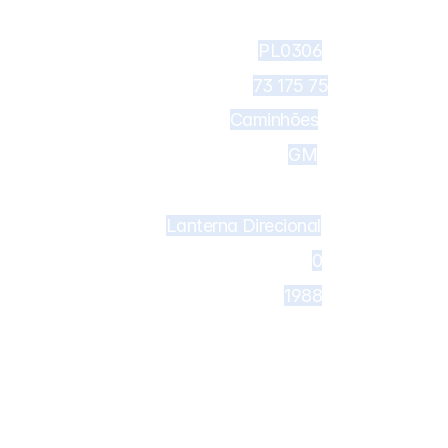
PL0306
73 175 75
Caminhões
GM
Lanterna Direcional
682 - Lanterna delimitadora DAF 
0
1988
CF