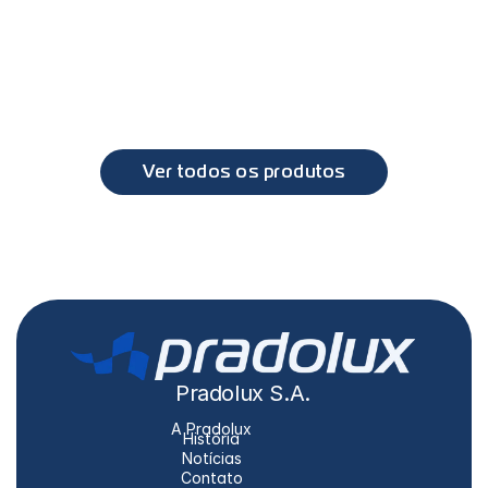
PL7010 - Farol principal com foco duplo traçado 
horizontal Ford Cargo
Ford
Cargo
Ver todos os produtos
Pradolux S.A.
A Pradolux
História
Notícias
Contato