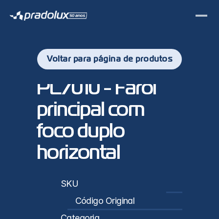
Voltar para página de produtos
PL7010 - Farol 
principal com 
foco duplo 
horizontal
sticas
SKU
PL7010
Código Original
1C45-13005-SCA / 1C45-13006-SCA
Categoria