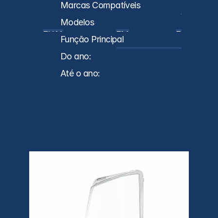
Caminhões
Marcas Compatíveis
VL
Modelos
FH14
FM
FMX
Função Principal
Reposição de Lente
Do ano:
0
Até o ano:
0