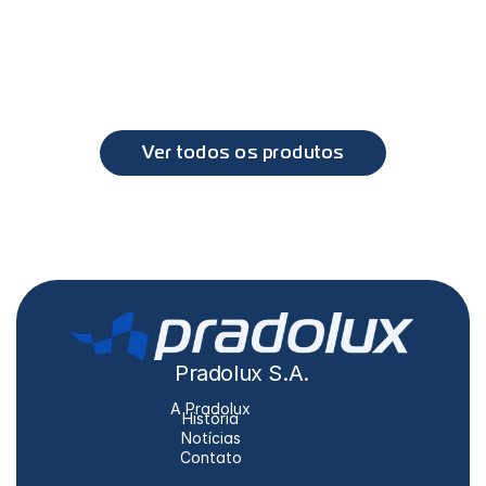
PL6023 - Lente para farol PL6022
VL
FH14, FH16, FM, FMX, FH
Ver todos os produtos
Pradolux S.A.
A Pradolux
História
Notícias
Contato