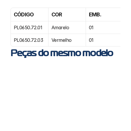
CÓDIGO
COR
EMB.
PL0650.72.01
Amarelo
01
PL0650.72.03
Vermelho
01
Peças do mesmo modelo
PL1308 - Lanterna delimitadora LED bivolt ônibus