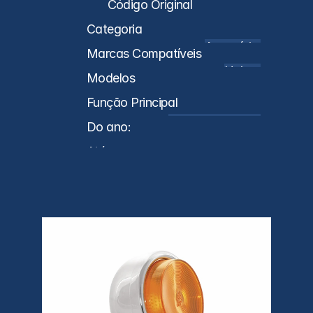
Código Original
Categoria
Acessórios
Marcas Compatíveis
Universal
Modelos
Função Principal
Lanternas Traseiras
Do ano:
0
Até o ano:
0