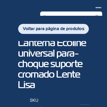
Search
products
PL0650 - 
Voltar para página de produtos
Lanterna Ecoline 
universal para-
choque suporte 
cromado Lente 
Lisa
sticas
SKU
PL0650