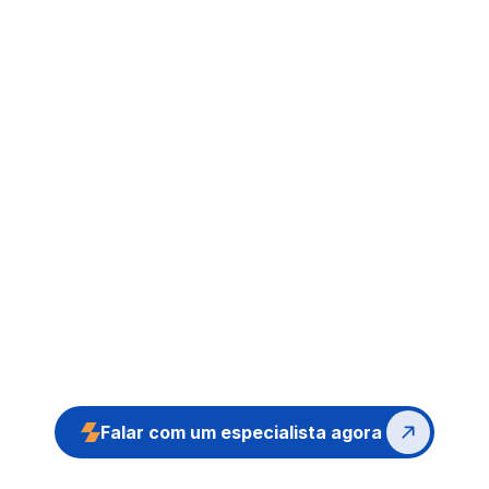
Fale conosco
Precisa de ajuda para 
encontrar o produto certo?
Nossa equipe técnica está pronta para te 
auxiliar. Entre em contato pelo WhatsApp e 
tire suas dúvidas sobre aplicações, 
compatibilidades e orçamentos 
Falar com um especialista agora 
personalizados.