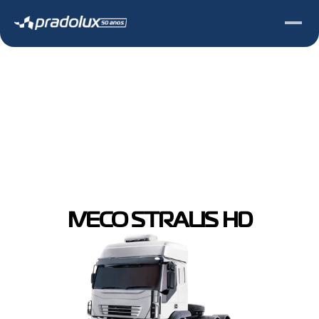
Clique no produto desejado 
para abrir 
mais 
:
informações
IVECO STRALIS HD