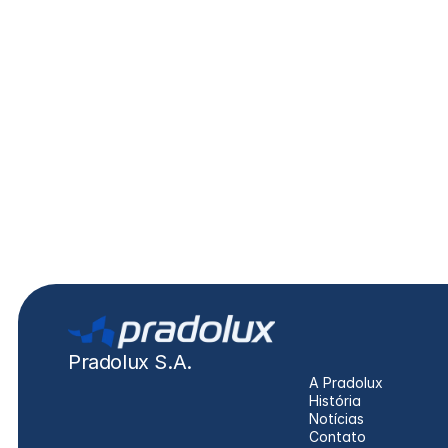
PL0694 - Lanterna delimitadora LED 
24V DAF XF
DAF
XF, CF
Pradolux S.A.
A Pradolux
História
Notícias
Contato