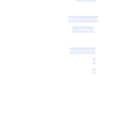
Implementos
Universal
682 - Lanterna delimitadora DAF 
Acessórios
0
CF
0