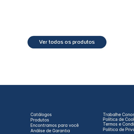
PL0692 - Lanterna direcional DAF XF
PL1
DAF
DAF
XF
XF
Ver todos os produtos
Catálogos
Trabalhe Cono
Política de Coo
Produtos
Termos e Cond
Encontramos para você
Política de Pri
Análise de Garantia