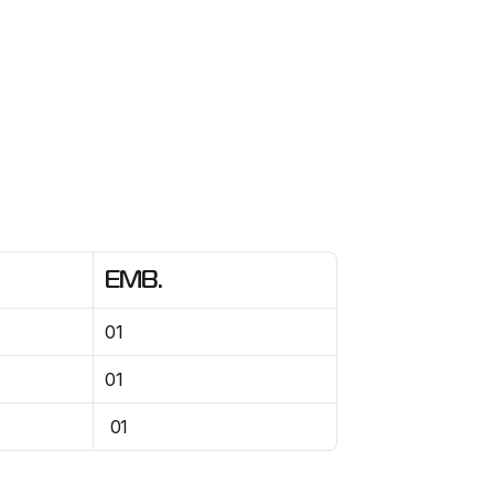
EMB.
01
01
 01